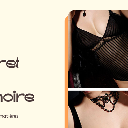
ret
oire
 matières